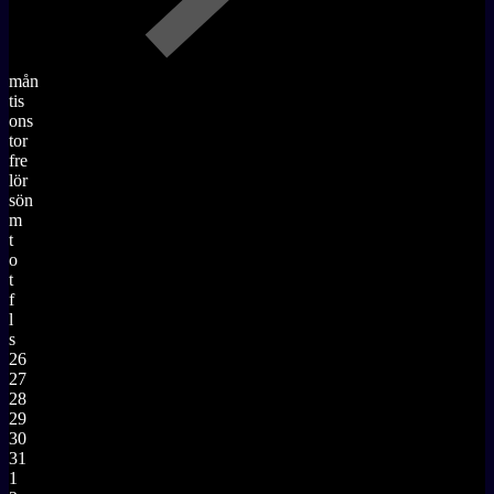
mån
tis
ons
tor
fre
lör
sön
m
t
o
t
f
l
s
26
27
28
29
30
31
1