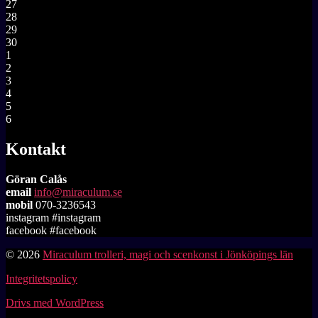
27
28
29
30
1
2
3
4
5
6
Kontakt
Göran Calås
email
info@miraculum.se
mobil
070-3236543
instagram #instagram
facebook #facebook
© 2026
Miraculum trolleri, magi och scenkonst i Jönköpings län
Integritetspolicy
Drivs med WordPress