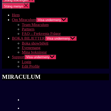
Stäng sökningen
Stäng menyn
Hem
Om Miraculum
Visa undermeny
Team Miraculum
Partners
FAQ – Frekventa Frågor
BOKA BILJETTER
Visa undermeny
Boka showbiljett
Evenemang
Mina bokningar
Support
Visa undermeny
Login
Edit Profile
MIRACULUM