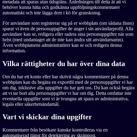
metadata att sparas utan tidsgräns. Anledningen till detta är att vi
behöver kunna hitta och godkänna uppföljningskommentarer
automatiskt och inte lägga dem i kö för granskning.
För användare som registrerar sig på er webbplats (om sådana finns)
sparar vi även de personuppgifter de anger i sin användarprofil. Alla
användare kan se, redigera eller radera sina personuppgifter när som
helst (med undantaget att de inte kan ändra sitt användarnamn).
Även webbplatsens administratörer kan se och redigera denna
information.
Vilka rättigheter du har över dina data
Om du har ett konto eller har skrivit några kommentarer på denna
webbplats kan du begära en exportfil med de personuppgifter vi har
om dig, inklusive alla uppgifter du har gett oss. Du kan också begära
att vi tar bort alla personuppgifter vi har om dig. Detta omfattar inte
eventuella uppgifter som vi är tvungna att spara av administrativa,
legala eller säkerhetsändamål.
Vart vi skickar dina upgifter
Kommentarer från besökare kanske kontrolleras via en
automatiserad tjänst för detektering av skräppost.