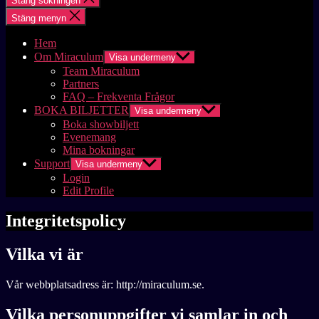
Stäng sökningen
Stäng menyn
Hem
Om Miraculum
Visa undermeny
Team Miraculum
Partners
FAQ – Frekventa Frågor
BOKA BILJETTER
Visa undermeny
Boka showbiljett
Evenemang
Mina bokningar
Support
Visa undermeny
Login
Edit Profile
Integritetspolicy
Vilka vi är
Vår webbplatsadress är: http://miraculum.se.
Vilka personuppgifter vi samlar in och