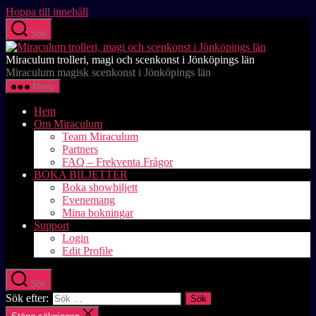
Hoppa till innehåll
Sök
Miraculum trolleri, magi och scenkonst i Jönköpings län
Miraculum magisk scenkonst i Jönköpings län
Meny
Hem
Om Miraculum
Team Miraculum
Partners
FAQ – Frekventa Frågor
BOKA BILJETTER
Boka showbiljett
Evenemang
Mina bokningar
Support
Login
Edit Profile
Sök
Sök efter: