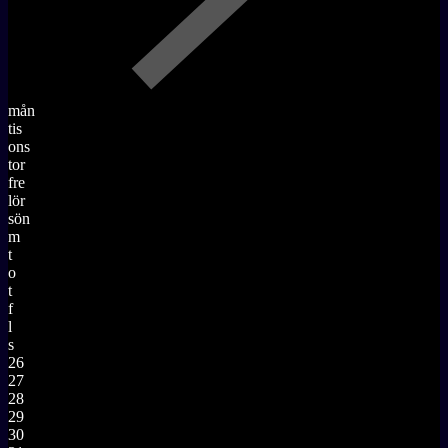
mån
tis
ons
tor
fre
lör
sön
m
t
o
t
f
l
s
26
27
28
29
30