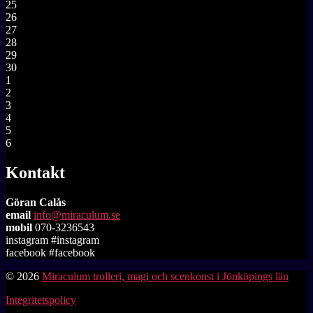
25
26
27
28
29
30
1
2
3
4
5
6
Kontakt
Göran Calås
email
info@miraculum.se
mobil
070-3236543
instagram #instagram
facebook #facebook
© 2026
Miraculum trolleri, magi och scenkonst i Jönköpings län
Integritetspolicy