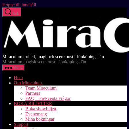
Hoppa till innehåll
Sök
Miraculum trolleri, magi och scenkonst i Jönköpings län
Miraculum magisk scenkonst i Jönköpings län
Meny
Hem
Om Miraculum
Team Miraculum
Partners
FAQ – Frekventa Frågor
BOKA BILJETTER
Boka showbiljett
Evenemang
Mina bokningar
Support