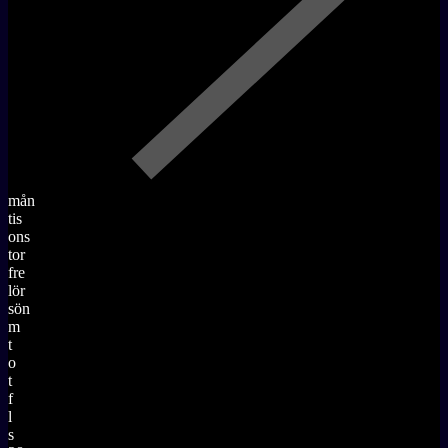
mån
tis
ons
tor
fre
lör
sön
m
t
o
t
f
l
s