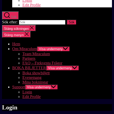
Login
Edit Profile
Sök
Sök efter:
Stäng sökningen
Stäng menyn
Hem
Om Miraculum
Visa undermeny
Team Miraculum
Partners
FAQ – Frekventa Frågor
BOKA BILJETTER
Visa undermeny
Boka showbiljett
Evenemang
Mina bokningar
Support
Visa undermeny
Login
Edit Profile
Login