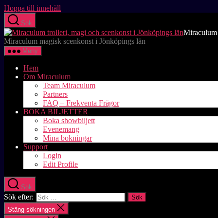
Hoppa till innehåll
Sök
Miraculum t
Miraculum magisk scenkonst i Jönköpings län
Meny
Hem
Om Miraculum
Team Miraculum
Partners
FAQ – Frekventa Frågor
BOKA BILJETTER
Boka showbiljett
Evenemang
Mina bokningar
Support
Login
Edit Profile
Sök
Sök efter:
Stäng sökningen