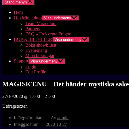
Stäng menyn
Hem
Om Miraculum
Visa undermeny
Team Miraculum
Partners
FAQ – Frekventa Frågor
BOKA BILJETTER
Visa undermeny
Boka showbiljett
Evenemang
Mina bokningar
Support
Visa undermeny
Login
Edit Profile
MAGISKT.NU – Det händer mystiska saker
27/10/2020 @ 17:00 – 21:00 –
Utdragstexten
Inläggsförfattare
Av
admin
Inläggsdatum
2020-10-27