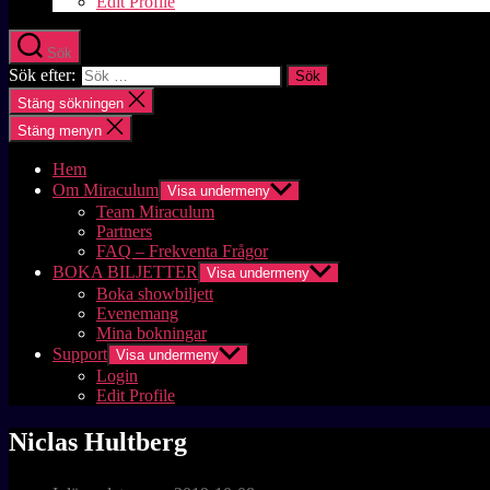
Edit Profile
Sök
Sök efter:
Stäng sökningen
Stäng menyn
Hem
Om Miraculum
Visa undermeny
Team Miraculum
Partners
FAQ – Frekventa Frågor
BOKA BILJETTER
Visa undermeny
Boka showbiljett
Evenemang
Mina bokningar
Support
Visa undermeny
Login
Edit Profile
Niclas Hultberg