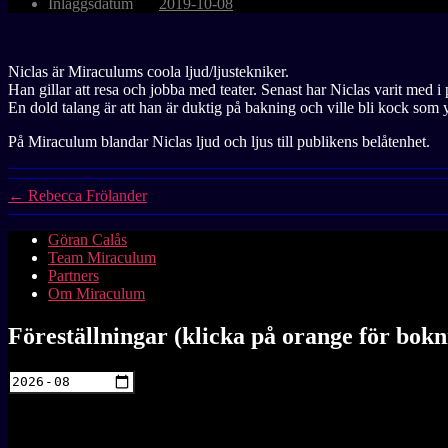
Inläggsdatum
2019-10-08
Niclas är Miraculums coola ljud/ljustekniker.
Han gillar att resa och jobba med teater. Senast har Niclas varit med
En dold talang är att han är duktig på bakning och ville bli kock som 
På Miraculum blandar Niclas ljud och ljus till publikens belåtenhet.
←
Rebecca Frölander
Göran Calås
Team Miraculum
Partners
Om Miraculum
Föreställningar (klicka på orange för bokn