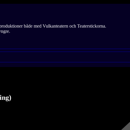
 i produktioner både med Vulkanteatern och Teaterstickorna.
yngre.
ing)