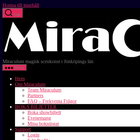
Hoppa till innehåll
Sök
Miraculum magisk scenkonst i Jönköpings län
Meny
Hem
Om Miraculum
Team Miraculum
Partners
FAQ – Frekventa Frågor
BOKA BILJETTER
Boka showbiljett
Evenemang
Mina bokningar
Support
Login